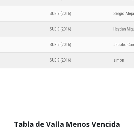
SUB 9 (2016)
Sergio Alej
AF Embaj
SUB 9 (2016)
Heydan Mig
Fase
SUB 9 (2016)
Jacobo Car
CAT
SUB 9 (2016)
simon
SUB 9 (2016)
Samuel
Estrato E
SUB 9 (2016)
Samuel Dav
SUB 9 (2016)
Inder Med
Emiliano Su
Tabla de Valla Menos Vencida
SUB 9 (2016)
Liam Aluaro
Fase