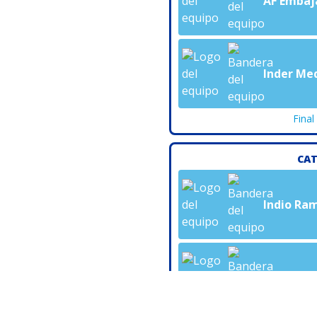
AF Embaj
Inder Med
Final
CAT
Indio Ram
Estrato E