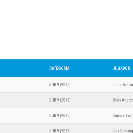
Fina
CAT
Tabla de Goleadores
Corp. Ind
Indio Ram
CATEGORIA
JUGADOR
SUB 9 (2016)
Isaac Anton
Fase
SUB 9 (2016)
Dilan Andre
CAT
SUB 9 (2016)
Samuel Lo
Estrato E
SUB 9 (2016)
Luis Santia