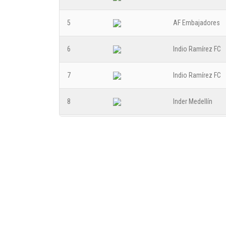
5
AF Embajadores
6
Indio Ramírez FC
7
Indio Ramírez FC
8
Inder Medellín
9
Inder Medellín
10
AF Embajadores
11
Indio Ramírez FC
12
Estrato Evolución