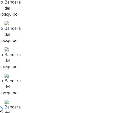
Estrato Evolución
Indio Ramírez FC
AF Embajadores
Inder Medellín
Corp. Ind