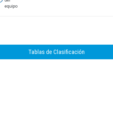
Tablas de Clasificación
UPOS
puntuación durante la primera fase, se definirá la posición de la siguiente
oles marcados – Goles recibidos)
s marcados en la Fase.
s Recibidos en la Fase.
dos ganados.
mes negativos de:
as, acompañantes o persona del cuerpo técnico.