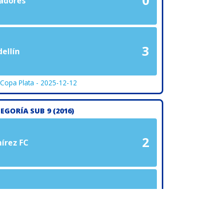
0
adores
3
ellín
 Copa Plata - 2025-12-12
EGORÍA SUB 9 (2016)
2
írez FC
4
volución