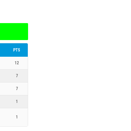
os equipos implicados.
ia de Goles - PTS = Puntos
PTS
12
7
7
1
1