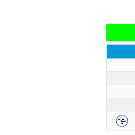
6. Sorteo con moneda rea
Leyendas: PG = Partidos G