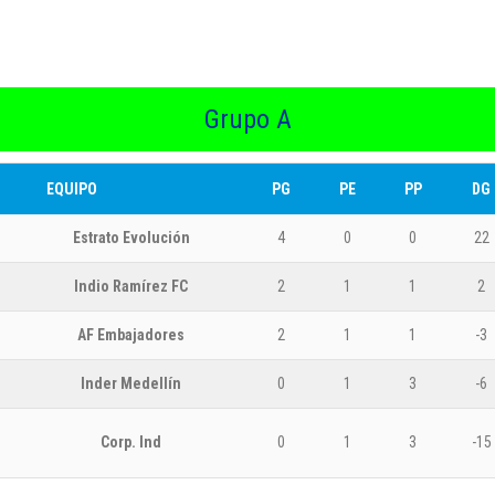
lizado por uno de los organizadores con presencia de representantes de l
anados - PE = Partidos Empatados - PP = Partidos Perdidos - DG = Diferenc
Grupo A
EQUIPO
PG
PE
PP
DG
Estrato Evolución
4
0
0
22
Indio Ramírez FC
2
1
1
2
AF Embajadores
2
1
1
-3
Inder Medellín
0
1
3
-6
Corp. Ind
0
1
3
-15