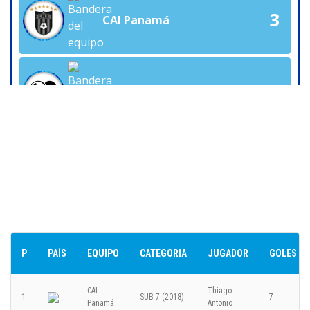
3
CAI Panamá
2
Estrato Desarrollo
Fase de Grupos - 2025-12-11
CATEGORÍA SUB 7 (2018)
Tabla de Goleadores
0
Aruba Soccer Academy
P
PAÍS
EQUIPO
CATEGORIA
JUGADOR
GOLES
1
CAI Panamá
CAI
Thiago
1
SUB 7 (2018)
7
Panamá
Antonio