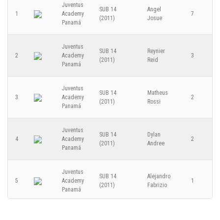
3
Aruba Soccer Academy
Juventus
SUB 14
Angel
1
Academy
7
(2011)
Josue
Panamá
Final Copa Bronce - 2025-12-12
Juventus
SUB 14
Reynier
2
Academy
3
(2011)
Reid
CATEGORÍA SUB 14 (2011)
Panamá
Juventus Academy
Juventus
3
SUB 14
Matheus
3
Academy
2
Panamá
(2011)
Rossi
Panamá
Juventus
SUB 14
Dylan
4
Academy
2
0
(2011)
Andree
Real América
Panamá
Juventus
Cuartos de final Copa Oro 2 - 2025-12-11
SUB 14
Alejandro
5
Academy
1
(2011)
Fabrizio
Panamá
CATEGORÍA SUB 10 (2015)
Juventus
SUB 14
David