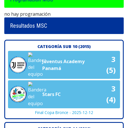
no hay programación
Resultados MSC
CATEGORÍA SUB 10 (2015)
3
Juventus Academy
Panamá
(5)
3
Stars FC
(4)
Final Copa Bronce - 2025-12-12