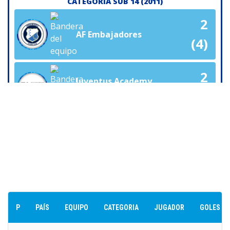
CATEGORÍA SUB 14 (2011)
2
AF Embajadores
(4)
2
Juventus Academy
Panamá
(3)
Final Copa Plata - 2025-12-12
CATEGORÍA SUB 8 (2017)
Tabla de Goleadores
Juventus Academy
4
Panamá
P
PAÍS
EQUIPO
CATEGORIA
JUGADOR
GOLES